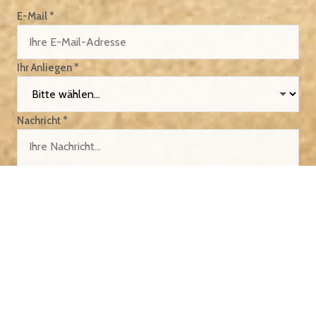
E-Mail *
Ihr Anliegen *
Nachricht *
4 + 0 = ? *
Ich habe die
Datenschutzerklärung
zur Kenntnis genommen
und bin damit einverstanden, dass die von mir angegebenen