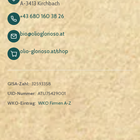
A-3413 Kirchbach
+43 680 160 38 26
bio@olioglorioso.at
olio-glorioso.at/shop
GISA-Zahl:
32593358
UID-Nummer:
ATU75429001
WKO-Eintrag:
WKO Firmen A-Z