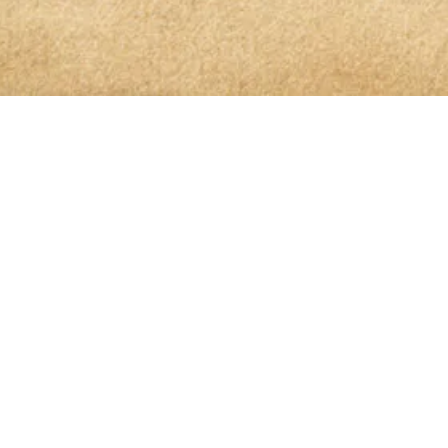
OLIO GLORIOSO NEWSLETTER ABONNIEREN
dem höchsten Genuss auf
is genommen und bin damit einverstanden, dass die von mir angege