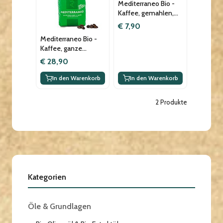
Mediterraneo Bio -
Kaffee, gemahlen,
250g
€ 7,90
Mediterraneo Bio -
Kaffee, ganze
Bohnen, 1000g
€ 28,90
In den Warenkorb
In den Warenkorb
2 Produkte
Kategorien
Öle & Grundlagen