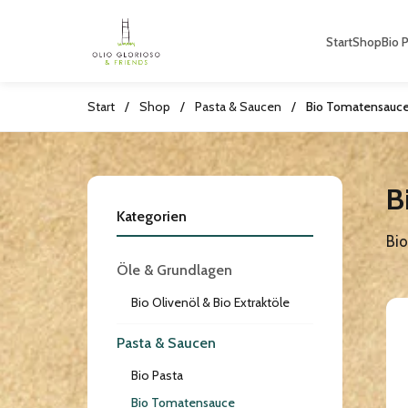
Start
Shop
Bio 
Start
/
Shop
/
Pasta & Saucen
/
Bio Tomatensauc
B
Kategorien
Bi
Öle & Grundlagen
Bio Olivenöl & Bio Extraktöle
Pasta & Saucen
Bio Pasta
Bio Tomatensauce