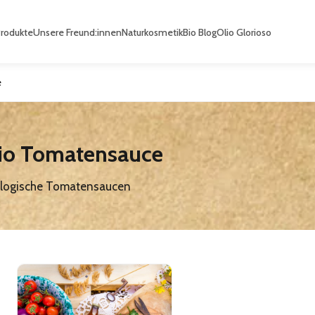
Produkte
Unsere Freund:innen
Naturkosmetik
Bio Blog
Olio Glorioso
e
io Tomatensauce
ologische Tomatensaucen