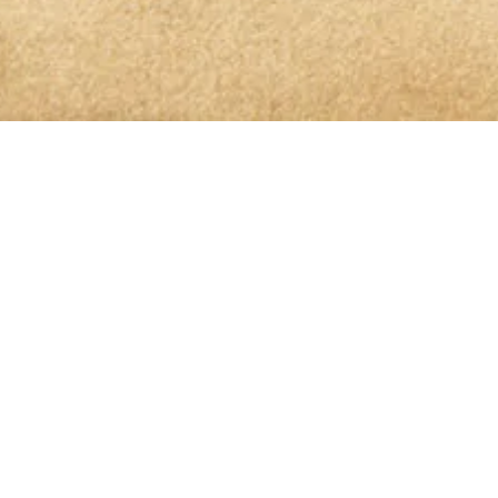
OLIO GLORIOSO NEWSLETTER ABONNIEREN
dem höchsten Genuss auf
is genommen und bin damit einverstanden, dass die von mir angege