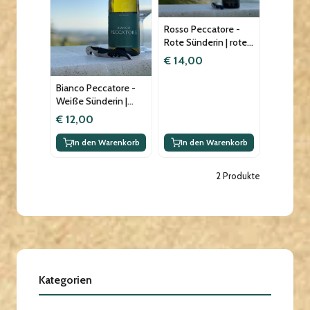
Rosso Peccatore -
Rote Sünderin | roter
Sünder
€ 14,00
Bianco Peccatore -
Weiße Sünderin |
weißer Sünder
€ 12,00
In den Warenkorb
In den Warenkorb
2 Produkte
Kategorien