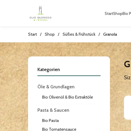
Start
Shop
Bio 
Start
/
Shop
/
Süßes & Frühstück
/
Granola
G
Kategorien
Siz
Öle & Grundlagen
Bio Olivenöl & Bio Extraktöle
Pasta & Saucen
Bio Pasta
Bio Tomatensauce