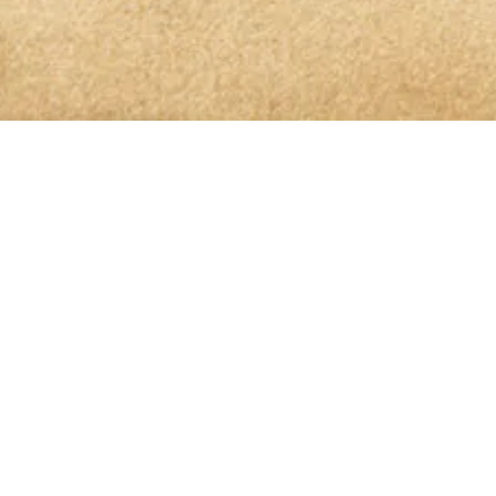
OLIO GLORIOSO NEWSLETTER ABONNIEREN
dem höchsten Genuss auf
is genommen und bin damit einverstanden, dass die von mir angege