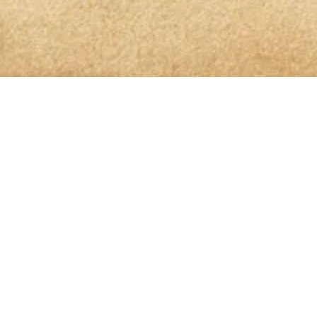
OLIO GLORIOSO NEWSLETTER ABONNIEREN
dem höchsten Genuss auf
is genommen und bin damit einverstanden, dass die von mir angege