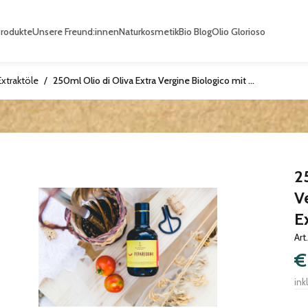
Produkte
Unsere Freund:innen
Naturkosmetik
Bio Blog
Olio Glorioso
Extraktöle
/
250ml Olio di Oliva Extra Vergine Biologico mit Bio-Chili-Extrakt, vegan
2
V
E
Art
€
ink