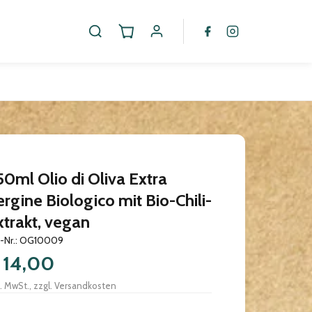
50ml Olio di Oliva Extra
ergine Biologico mit Bio-Chili-
xtrakt, vegan
.-Nr.: OG10009
 14,00
l. MwSt., zzgl. Versandkosten