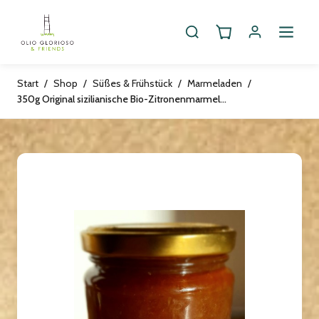
Start
/
Shop
/
Süßes & Frühstück
/
Marmeladen
/
350g Original sizilianische Bio-Zitronenmarmelade, vegan