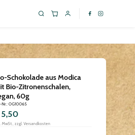
io-Schokolade aus Modica
it Bio-Zitronenschalen,
egan, 60g
.-Nr.: OG10065
 5,50
l. MwSt., zzgl. Versandkosten