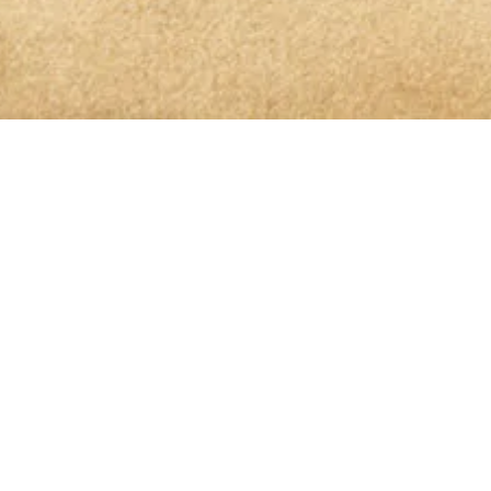
OLIO GLORIOSO NEWSLETTER ABONNIEREN
dem höchsten Genuss auf
is genommen und bin damit einverstanden, dass die von mir angege