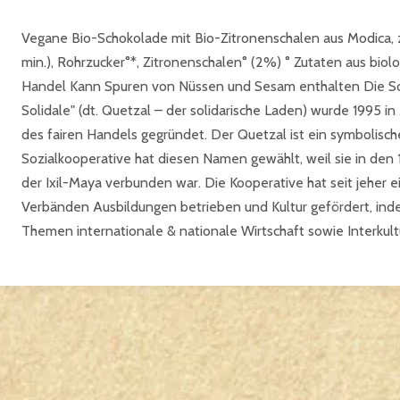
Vegane Bio-Schokolade mit Bio-Zitronenschalen aus Modica, 
min.), Rohrzucker°*, Zitronenschalen° (2%) ° Zutaten aus biol
Handel Kann Spuren von Nüssen und Sesam enthalten Die Soz
Solidale" (dt. Quetzal – der solidarische Laden) wurde 1995 i
des fairen Handels gegründet. Der Quetzal ist ein symbolisc
Sozialkooperative hat diesen Namen gewählt, weil sie in den
der Ixil-Maya verbunden war. Die Kooperative hat seit jeher 
Verbänden Ausbildungen betrieben und Kultur gefördert, inde
Themen internationale & nationale Wirtschaft sowie Interkultu