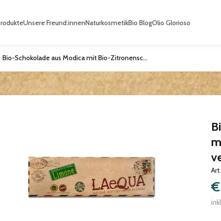
Produkte
Unsere Freund:innen
Naturkosmetik
Bio Blog
Olio Glorioso
Bio-Schokolade aus Modica mit Bio-Zitronenschalen, vegan, 60g
B
m
v
Art
€
ink