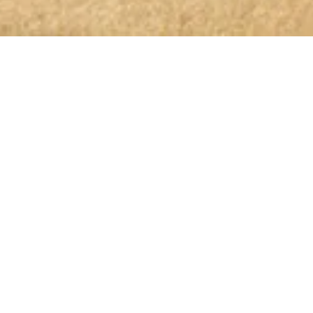
OLIO GLORIOSO NEWSLETTER ABONNIEREN
Bleibt dem höchsten Genuss auf
der Spur