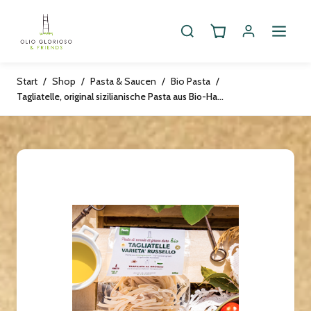
Start
/
Shop
/
Pasta & Saucen
/
Bio Pasta
/
Tagliatelle, original sizilianische Pasta aus Bio-Hartweizengrieß, Urgetreide "Russello", vegan