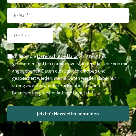
Ich habe die
Datenschutzerklärung
zur Kenntnis
genommen und bin damit einverstanden, dass die von mir
angegebenen Daten elektronisch erhoben und
gespeichert werden. Meine Daten werden dabei nur
streng zweckgebunden zur Bearbeitung und
Beantwortung meiner Anfrage benutzt. *
Jetzt für Newsletter anmelden