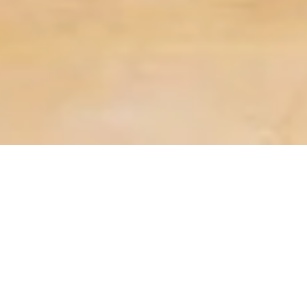
HIER GIBT ES OLIO GLORIOSO BIO PRODUKTE
Olio Glorioso Händler- &
Gastronomie Standorte