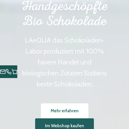
Handgeschöpfte
Bio Schokolade
LAeQUA das Schokoladen-
Labor produziert mit 100%
fairem Handel und
biologischen Zutaten Siziliens
beste Schokoladen.
Mehr erfahren
Im Webshop kaufen