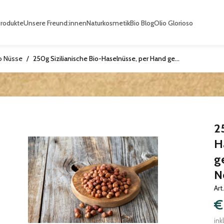
Produkte
Unsere Freund:innen
Naturkosmetik
Bio Blog
Olio Glorioso
io Nüsse
/
250g Sizilianische Bio-Haselnüsse, per Hand geerntet, aus Tripi, im Nebrodigebirge
2
H
ge
N
Art
€
ink