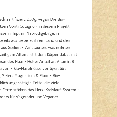
ch zertifiziert, 250g, vegan Die Bio-
alzen Conti Cutugno - in diesem Projekt
se in Tripi, im Nebrodigebirge, in
 abseits aus Liebe zu ihrem Land und den
us Sizilien - Wir staunen, was in ihnen
zeitigem Altern, hilft dem Körper dabei, mit
esundes Haar - Hoher Anteil an Vitamin B
Nerven - Bio-Haselnüsse verfügen über
k, Selen, Magnesium & Fluor - Bio-
ich ungesättigte Fette, die viele
te Fette stärken das Herz-Kreislauf-System -
nders für Vegetarier und Veganer