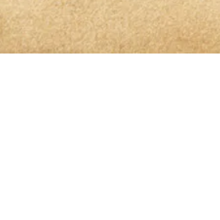
OLIO GLORIOSO NEWSLETTER ABONNIEREN
dem höchsten Genuss auf
is genommen und bin damit einverstanden, dass die von mir angege