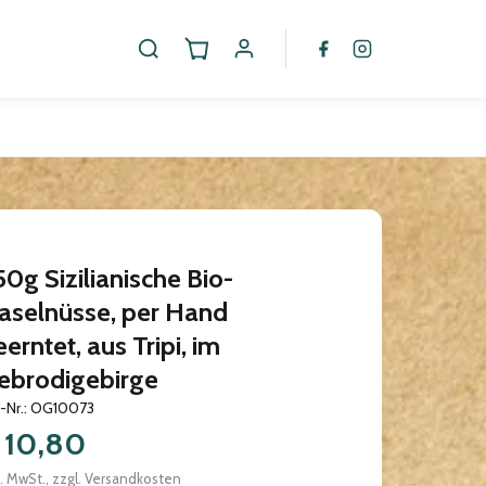
50g Sizilianische Bio-
aselnüsse, per Hand
erntet, aus Tripi, im
ebrodigebirge
.-Nr.: OG10073
 10,80
l. MwSt., zzgl. Versandkosten