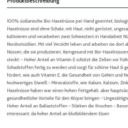
Produktbeschreibung
100% sizilianische Bio-Haselnüsse per Hand geerntet, biologis
Haselnüsse sind ohne Schale, mit Haut, nicht geröstet, unges
kultivieren und verarbeiten zwei Schwestern in Handarbeit Nüs
Nordostsizilien. Mit viel Verzicht leben und arbeiten sie dort
Nüssen, die sie produzieren. Kerngesund mit Bio-Haselnüssen a
steckt: - Hoher Anteil an Vitamin E schützt die Zellen vor früh
Schadstoffen fertig zu werden und sorgt für schöne Haut & g
fördert, wie auch Vitamin E, die Gesundheit von Gehirn und 
hochwertiges Eiweiß - Mineralstoffe, wie Kalium, Kalzium, Zin
Haselnüsse haben war einen hohen Fettgehalt, aber hauptsächl
gesundheitliche Vorteile für den Körper bringen - Ungesättig
Hoher Anteil an Ballaststoffen - Stärken die Knochen - Beso
interessant, da hoher Anteil an blutbildendem Eisen