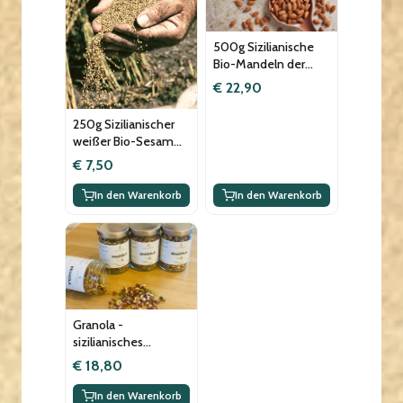
500g Sizilianische
Bio-Mandeln der
alten Sorte
€ 22,90
"Fascionello", per
Hand geerntet,
250g Sizilianischer
vegan
weißer Bio-Sesam
aus Ispica, Slow Food
€ 7,50
Gemeinschaft, per
Hand geerntet,
In den Warenkorb
In den Warenkorb
vegan
Granola -
sizilianisches
Superfood, vegan,
€ 18,80
ohne Zucker,
glutenfrei, Low Carb,
In den Warenkorb