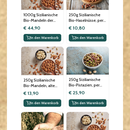
1000g Sizilianische
250g Sizilianische
Bio-Mandeln der
Bio-Haselnüsse, per
alten Sorte
Hand geerntet, aus
€ 44,90
€ 10,80
"Fascionello", per
Tripi, im
Hand geerntet,
Nebrodigebirge
In den Warenkorb
In den Warenkorb
vegan
250g Sizilianische
250g Sizilianische
Bio-Pistazien, per
Bio-Mandeln, alte
Hand geerntet,
Sorte "Fascionello",
€ 25,90
€ 13,90
biologisch zertifiziert
per Hand geerntet,
vegan
In den Warenkorb
In den Warenkorb