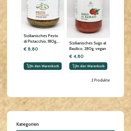
Sizilianisches Pesto
di Pistacchio, 180g,
Sizilianisches Sugo al
vegan
Basilico, 280g, vegan
€ 8,80
€ 4,80
In den Warenkorb
In den Warenkorb
2 Produkte
Kategorien