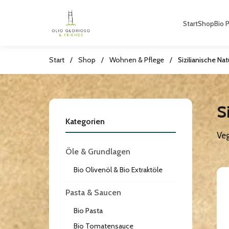
Start
Shop
Bio 
Start
/
Shop
/
Wohnen & Pflege
/
Sizilianische Na
S
Kategorien
Veg
Öle & Grundlagen
Bio Olivenöl & Bio Extraktöle
Pasta & Saucen
Bio Pasta
Bio Tomatensauce