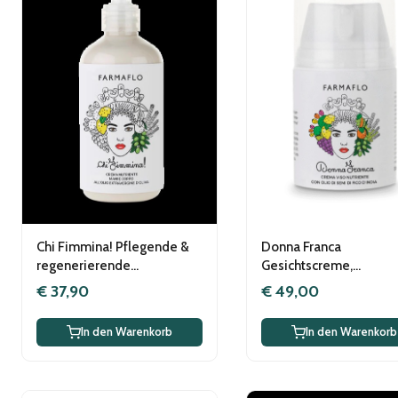
Chi Fimmina! Pflegende &
Donna Franca
regenerierende
Gesichtscreme,
Körpercreme mit
Intensivpflege mit
€ 37,90
€ 49,00
Olivenextrakten&feinstem
Kaktusfeigenkernöl, v
Olivenöl Extra V.
In den Warenkorb
In den Warenkorb