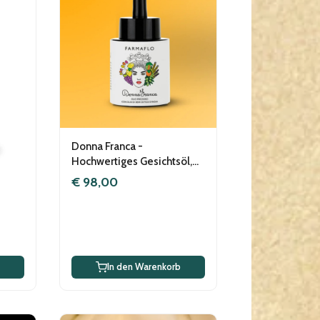
Donna Franca -
Hochwertiges Gesichtsöl,
vegan
€ 98,00
egan
In den Warenkorb