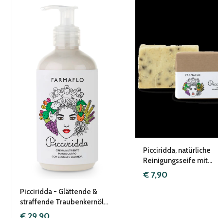
Picciridda, natürliche
Reinigungsseife mit
nativem Olivenöl Extra
€ 7,90
Vergine, vegan
Picciridda - Glättende &
straffende Traubenkernöl-
Körpercreme, vegan
€ 29,90