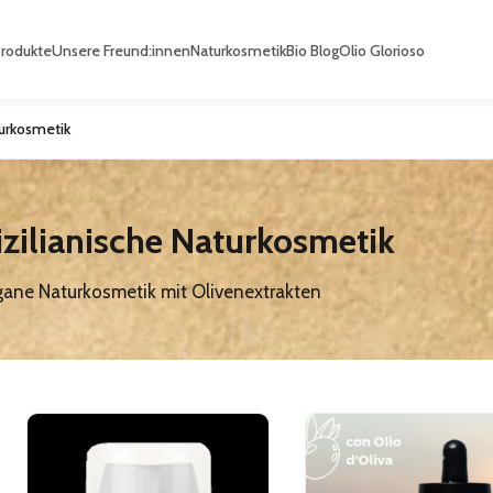
Produkte
Unsere Freund:innen
Naturkosmetik
Bio Blog
Olio Glorioso
turkosmetik
izilianische Naturkosmetik
ane Naturkosmetik mit Olivenextrakten