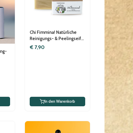
Chi Fimmina! Natürliche
Reinigungs- & Peelingseife
mit nativem Olivenöl Extra
€ 7,90
Vergine, vegan
ing-
In den Warenkorb