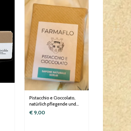
Pistacchio e Cioccolato,
natürlich pflegende und
stressabbauende Seife aus
€ 9,00
Kakao & Pistazien, vegan